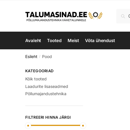
Skip
Skip
to
to
Otsi:
Ots
navigation
content
Avaleht
Tooted
Meist
Võta ühendust
Esileht
Pood
/
KATEGOORIAD
Kõik tooted
Laadurite lisaseadmed
Põllumajandustehnika
FILTREERI HINNA JÄRGI