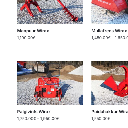
Maapuur Wirax
Mullafrees Wirax
1,100.00
€
1,450.00
€
–
1,650.
Palgivints Wirax
Puiduhakkur Wir
Price
1,750.00
€
–
1,950.00
€
1,550.00
€
range: