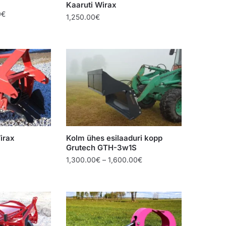
Kaaruti Wirax
Price
0
€
1,250.00
€
range:
970.00€
through
1,250.00€
irax
Kolm ühes esilaaduri kopp
Grutech GTH-3w1S
Price
1,300.00
€
–
1,600.00
€
range:
1,300.00€
through
1,600.00€