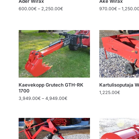
Ader Wirax
Äke Wirax
Price
600.00
€
–
2,250.00
€
970.00
€
–
1,250.0
range:
600.00€
through
2,250.00€
Kaevekopp Grutech GTH-RK
Kartulisoputaja W
1700
1,225.00
€
Price
3,949.00
€
–
4,949.00
€
range:
3,949.00€
through
4,949.00€