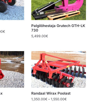
Palgilõhestaja Grutech GTH-LK
730
Price
00
€
5,499.00
€
range:
1,450.00€
through
1,650.00€
ax
Randaal Wirax Poolast
Price
1,350.00
€
–
1,550.00
€
range: