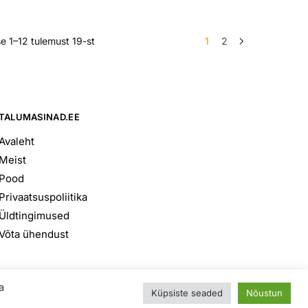
1,350.00€
through
1,550.00€
e 1–12 tulemust 19-st
1
2
TALUMASINAD.EE
Avaleht
Meist
Pood
Privaatsuspoliitika
Üldtingimused
Võta ühendust
© 2026 Talumasinad OÜ
a
Küpsiste seaded
Nõustun