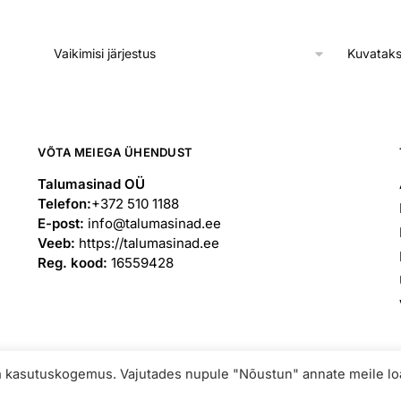
1,750.00€
through
1,950.00€
Kuvataks
VÕTA MEIEGA ÜHENDUST
Talumasinad OÜ
Telefon:
+372 510 1188
E-post:
info@talumasinad.ee
Veeb:
https://talumasinad.ee
Reg. kood:
16559428
rim kasutuskogemus. Vajutades nupule "Nõustun" annate meile lo