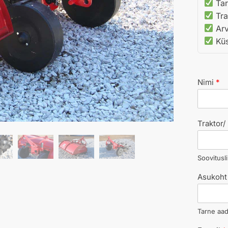
Tar
Tra
Arv
Küsi
Nimi
*
Traktor
Soovitusli
Asukoht 
Tarne aa