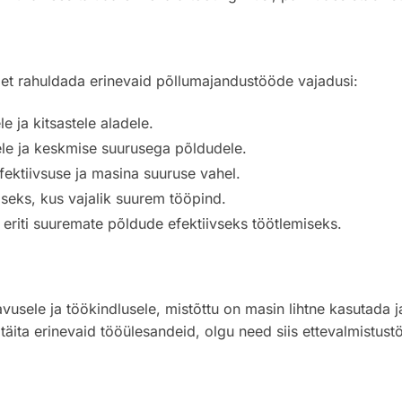
 et rahuldada erinevaid põllumajandustööde vajadusi:
e ja kitsastele aladele.
le ja keskmise suurusega põldudele.
fektiivsuse ja masina suuruse vahel.
seks, kus vajalik suurem tööpind.
 eriti suuremate põldude efektiivseks töötlemiseks.
usele ja töökindlusele, mistõttu on masin lihtne kasutada 
täita erinevaid tööülesandeid, olgu need siis ettevalmistus