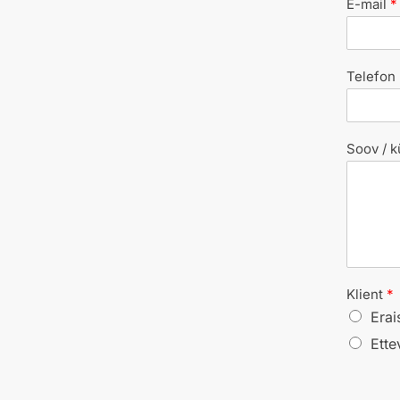
E-mail
*
Telefon
Soov / k
Klient
*
Erai
Ette