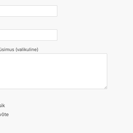
üsimus (valikuline)
sik
võte