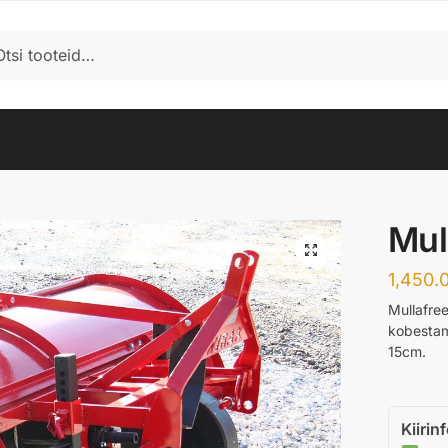
i
Mul
1,450.
Mullafree
kobestami
15cm.
Kiirin