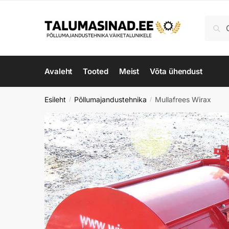
Skip
Skip
to
to
Otsi:
Ots
navigation
content
Avaleht
Tooted
Meist
Võta ühendust
Esileht
Põllumajandustehnika
Mullafrees Wirax
/
/