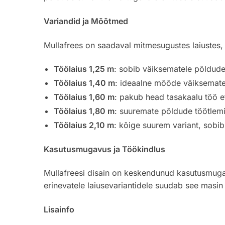
Variandid ja Mõõtmed
Mullafrees on saadaval mitmesugustes laiustes,
Töölaius 1,25 m
: sobib väiksematele põldudel
Töölaius 1,40 m
: ideaalne mõõde väiksemate
Töölaius 1,60 m
: pakub head tasakaalu töö e
Töölaius 1,80 m
: suuremate põldude töötlemi
Töölaius 2,10 m
: kõige suurem variant, sobib
Kasutusmugavus ja Töökindlus
Mullafreesi disain on keskendunud kasutusmugav
erinevatele laiusevariantidele suudab see masin 
Lisainfo