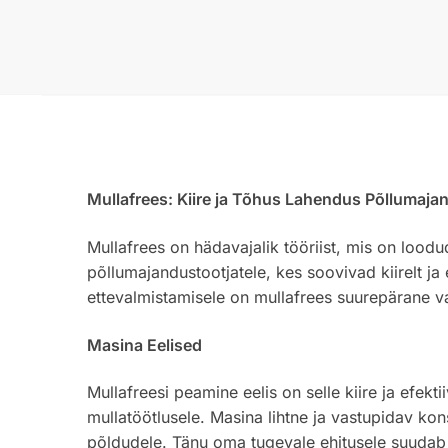
Mullafrees: Kiire ja Tõhus Lahendus Põllumaja
Mullafrees on hädavajalik tööriist, mis on lood
põllumajandustootjatele, kes soovivad kiirelt ja
ettevalmistamisele on mullafrees suurepärane va
Masina Eelised
Mullafreesi peamine eelis on selle kiire ja efek
mullatöötlusele. Masina lihtne ja vastupidav ko
põldudele. Tänu oma tugevale ehitusele suudab m