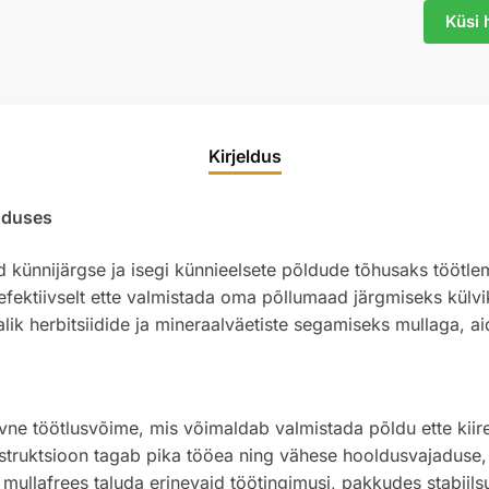
Küsi 
Kirjeldus
nduses
ud künnijärgse ja isegi künnieelsete põldude tõhusaks tööt
 efektiivselt ette valmistada oma põllumaad järgmiseks külv
lik herbitsiidide ja mineraalväetiste segamiseks mullaga, 
tiivne töötlusvõime, mis võimaldab valmistada põldu ette kii
nstruktsioon tagab pika tööea ning vähese hooldusvajaduse, 
ullafrees taluda erinevaid töötingimusi, pakkudes stabiilsu