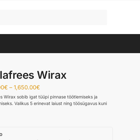
lafrees Wirax
Price
00
€
–
1,650.00
€
range:
s Wirax sobib igat tüüpi pinnase töötlemiseks ja
seks. Valikus 5 erinevat laiust ning töösügavus kuni
1,450.00€
through
1,650.00€
fo