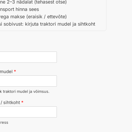
ne 2–3 nädalat (tehasest otse)
nsport hinna sees
ega makse (eraisik / ettevõte)
 sobivust: kirjuta traktori mudel ja sihtkoht
/ mudel
*
k traktori mudel ja võimsus.
/ sihtkoht
*
dress