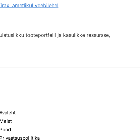
iraxi ametlikul veebilehel
atuslikku tooteportfelli ja kasulikke ressursse,
TALUMASINAD.EE
Avaleht
Meist
Pood
Privaatsuspoliitika