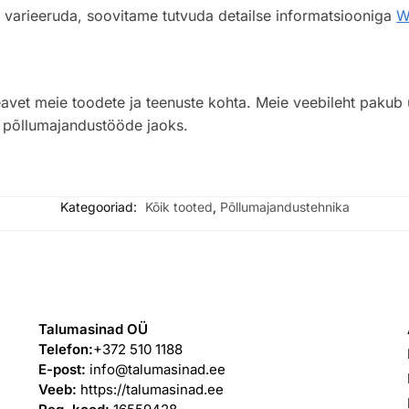
 varieeruda, soovitame tutvuda detailse informatsiooniga
W
eavet meie toodete ja teenuste kohta. Meie veebileht pakub ul
a põllumajandustööde jaoks.
Kategooriad:
Kõik tooted
,
Põllumajandustehnika
VÕTA MEIEGA ÜHENDUST
Talumasinad OÜ
Telefon:
+372 510 1188
E-post:
info@talumasinad.ee
Veeb:
https://talumasinad.ee