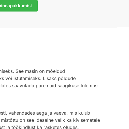
hinnapakkumist
lemiseks. See masin on mõeldud
iks või istutamiseks. Lisaks põldude
aidates saavutada paremaid saagikuse tulemusi.
resti, vähendades aega ja vaeva, mis kulub
mistõttu on see ideaalne valik ka kivisematele
st ja töökindlust ka rasketes oludes.