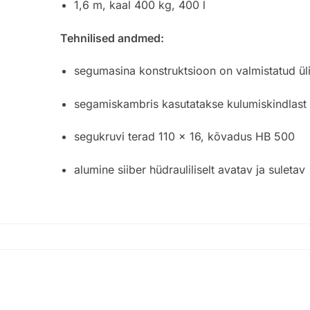
1,6 m, kaal 400 kg, 400 l
Tehnilised andmed:
segumasina konstruktsioon on valmistatud ü
segamiskambris kasutatakse kulumiskindlast 
segukruvi terad 110 × 16, kõvadus HB 500
alumine siiber hüdrauliliselt avatav ja suletav