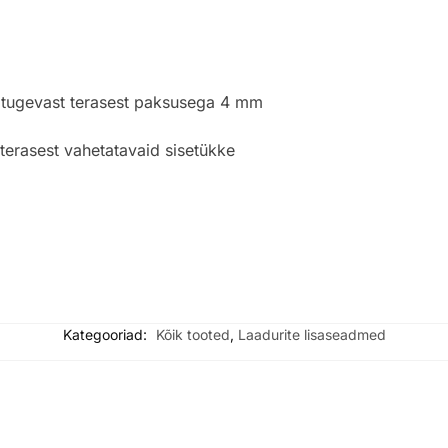
litugevast terasest paksusega 4 mm
terasest vahetatavaid sisetükke
Kategooriad:
Kõik tooted
,
Laadurite lisaseadmed
VÕTA MEIEGA ÜHENDUST