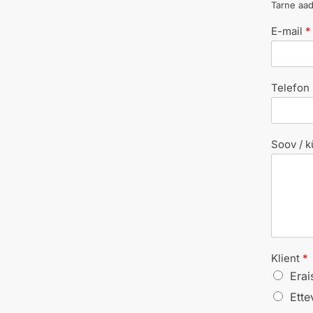
Tarne aa
E-mail
*
Telefon
Soov / k
Klient
*
Erai
Ette