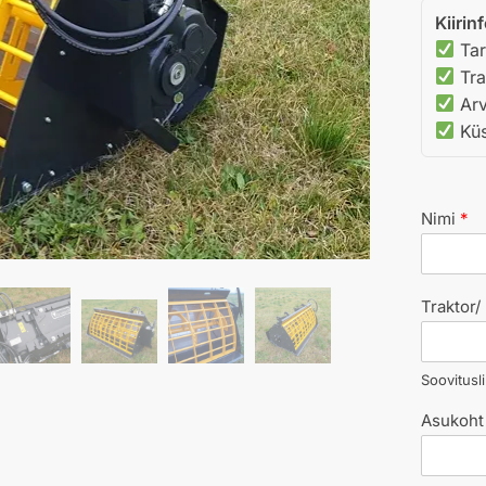
Kiirin
Tar
Tra
Arv
Küsi
Nimi
*
Traktor
Soovitusli
Asukoht 