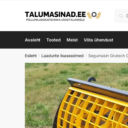
Skip
Skip
to
to
Otsi:
Ots
navigation
content
Avaleht
Tooted
Meist
Võta ühendust
Esileht
Laadurite lisaseadmed
Segumasin Grutec
/
/