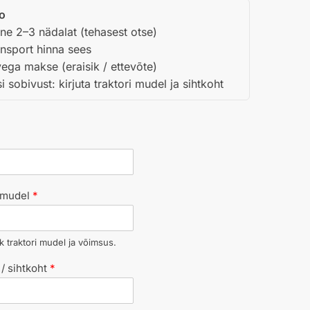
fo
ne 2–3 nädalat (tehasest otse)
nsport hinna sees
ega makse (eraisik / ettevõte)
 sobivust: kirjuta traktori mudel ja sihtkoht
/ mudel
*
k traktori mudel ja võimsus.
/ sihtkoht
*