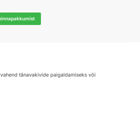
hinnapakkumist
bivahend tänavakivide paigaldamiseks või