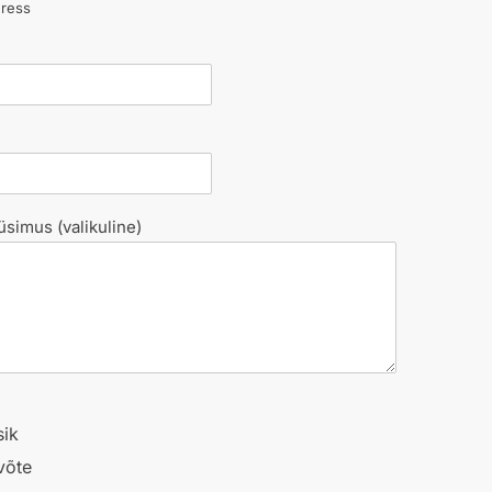
dress
üsimus (valikuline)
sik
võte