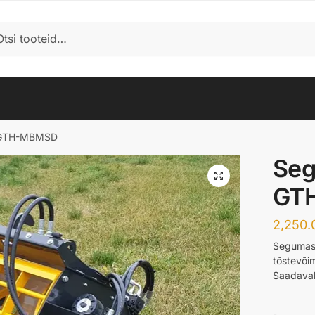
i
h GTH-MBMSD
Seg
GT
2,250.
Segumas
tõstevõim
Saadaval