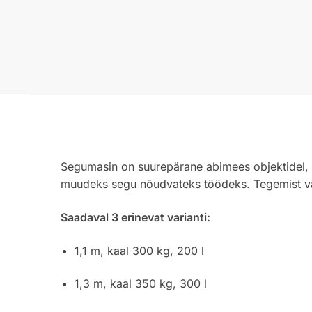
Segumasin on suurepärane abimees objektidel, k
muudeks segu nõudvateks töödeks. Tegemist vä
Saadaval 3 erinevat varianti:
1,1 m, kaal 300 kg, 200 l
1,3 m, kaal 350 kg, 300 l