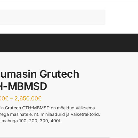
umasin Grutech
H-MBMSD
Price
00
€
–
2,650.00
€
range:
in Grutech GTH-MBMSD on mõeldud väiksema
ega masinatele, nt. minilaadurid ja väiketraktorid.
2,250.00€
 mahuga 100, 200, 300, 400l.
through
2,650.00€