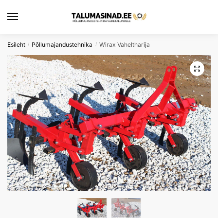
Skip
Skip
to
to
navigation
content
Esileht
Põllumajandustehnika
Wirax Vaheltharija
/
/