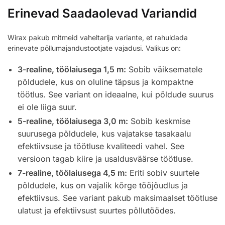
Erinevad Saadaolevad Variandid
Wirax pakub mitmeid vaheltarija variante, et rahuldada
erinevate põllumajandustootjate vajadusi. Valikus on:
3-realine, töölaiusega 1,5 m:
Sobib väiksematele
põldudele, kus on oluline täpsus ja kompaktne
töötlus. See variant on ideaalne, kui põldude suurus
ei ole liiga suur.
5-realine, töölaiusega 3,0 m:
Sobib keskmise
suurusega põldudele, kus vajatakse tasakaalu
efektiivsuse ja töötluse kvaliteedi vahel. See
versioon tagab kiire ja usaldusväärse töötluse.
7-realine, töölaiusega 4,5 m:
Eriti sobiv suurtele
põldudele, kus on vajalik kõrge tööjõudlus ja
efektiivsus. See variant pakub maksimaalset töötluse
ulatust ja efektiivsust suurtes põllutöödes.