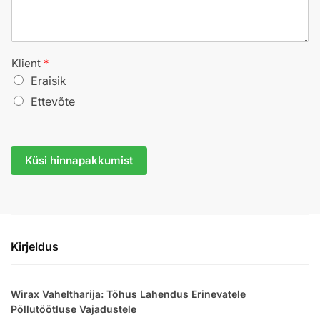
Klient
*
Eraisik
Ettevõte
Küsi hinnapakkumist
Kirjeldus
Wirax Vaheltharija: Tõhus Lahendus Erinevatele
Põllutöötluse Vajadustele