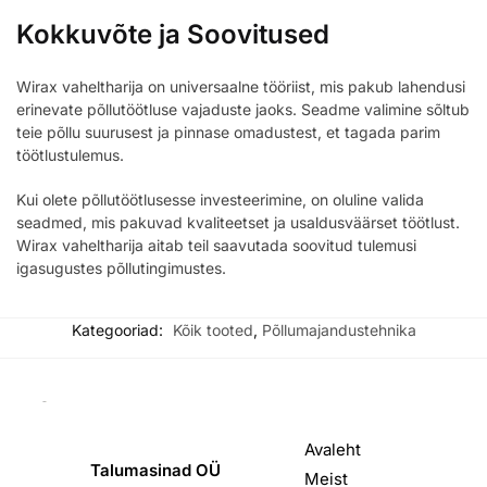
Kokkuvõte ja Soovitused
Wirax vaheltharija on universaalne tööriist, mis pakub lahendusi
erinevate põllutöötluse vajaduste jaoks. Seadme valimine sõltub
teie põllu suurusest ja pinnase omadustest, et tagada parim
töötlustulemus.
Kui olete põllutöötlusesse investeerimine, on oluline valida
seadmed, mis pakuvad kvaliteetset ja usaldusväärset töötlust.
Wirax vaheltharija aitab teil saavutada soovitud tulemusi
igasugustes põllutingimustes.
Kategooriad:
Kõik tooted
,
Põllumajandustehnika
VÕTA MEIEGA
TALUMASINAD.EE
ÜHENDUST
Avaleht
Talumasinad OÜ
Meist