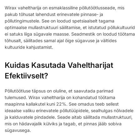
Wirax vaheltharija on esmaklassiline põllutöötlusseade, mis
pakub tõhusat lahendust erinevatele pinnase- ja
põllutingimustele. See on loodud spetsiaalselt tagama
optimaalse mullastruktuuri säilitamise, et istutatud põllukultuurid
ei satuks liiga sügavale maasse. Seadmestik on loodud töötama
tõhusalt, säilitades samal ajal õige sügavuse ja vältides
kultuuride kahjustamist.
Kuidas Kasutada Vaheltharijat
Efektiivselt?
Põllutöötluse täpsus on oluline, et saavutada parimad
tulemused. Wirax vaheltharija on kohandatud töötama
maapinna kallakutel kuni 22%. See omadus teeb sellest
ideaalse valiku erinevatele põllutüüpidele, sealhulgas nõlvadele
ja kalduvatele pindadele. Seade aitab säilitada mullastruktuuri,
mis on hädavajalik külviks ja tagab, et pinnas jääb sobiva
sügavusega.