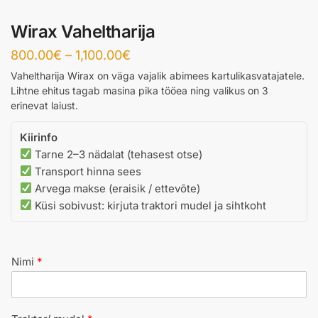
Wirax Vaheltharija
Price
800.00
€
–
1,100.00
€
range:
Vaheltharija Wirax on väga vajalik abimees kartulikasvatajatele.
Lihtne ehitus tagab masina pika tööea ning valikus on 3
800.00€
erinevat laiust.
through
1,100.00€
Kiirinfo
Tarne 2–3 nädalat (tehasest otse)
Transport hinna sees
Arvega makse (eraisik / ettevõte)
Küsi sobivust: kirjuta traktori mudel ja sihtkoht
Nimi
*