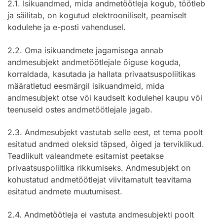
2.1. Isikuandmed, mida andmetöötleja kogub, töötleb
ja säilitab, on kogutud elektrooniliselt, peamiselt
kodulehe ja e-posti vahendusel.
2.2. Oma isikuandmete jagamisega annab
andmesubjekt andmetöötlejale õiguse koguda,
korraldada, kasutada ja hallata privaatsuspoliitikas
määratletud eesmärgil isikuandmeid, mida
andmesubjekt otse või kaudselt kodulehel kaupu või
teenuseid ostes andmetöötlejale jagab.
2.3. Andmesubjekt vastutab selle eest, et tema poolt
esitatud andmed oleksid täpsed, õiged ja terviklikud.
Teadlikult valeandmete esitamist peetakse
privaatsuspoliitika rikkumiseks. Andmesubjekt on
kohustatud andmetöötlejat viivitamatult teavitama
esitatud andmete muutumisest.
2.4. Andmetöötleja ei vastuta andmesubjekti poolt