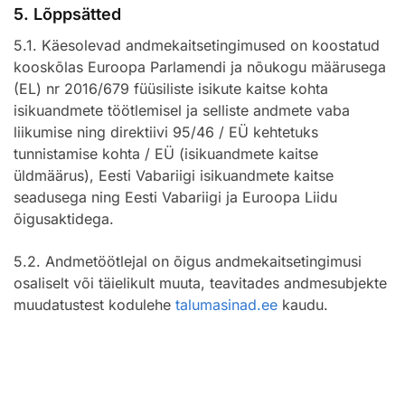
5. Lõppsätted
5.1. Käesolevad andmekaitsetingimused on koostatud
kooskõlas Euroopa Parlamendi ja nõukogu määrusega
(EL) nr 2016/679 füüsiliste isikute kaitse kohta
isikuandmete töötlemisel ja selliste andmete vaba
liikumise ning direktiivi 95/46 / EÜ kehtetuks
tunnistamise kohta / EÜ (isikuandmete kaitse
üldmäärus), Eesti Vabariigi isikuandmete kaitse
seadusega ning Eesti Vabariigi ja Euroopa Liidu
õigusaktidega.
5.2. Andmetöötlejal on õigus andmekaitsetingimusi
osaliselt või täielikult muuta, teavitades andmesubjekte
muudatustest kodulehe
talumasinad.ee
kaudu.