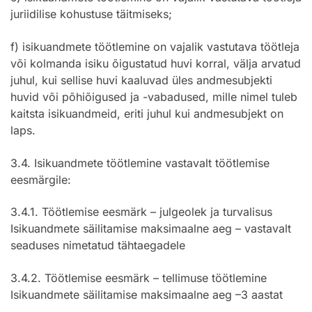
juriidilise kohustuse täitmiseks;
f) isikuandmete töötlemine on vajalik vastutava töötleja
või kolmanda isiku õigustatud huvi korral, välja arvatud
juhul, kui sellise huvi kaaluvad üles andmesubjekti
huvid või põhiõigused ja -vabadused, mille nimel tuleb
kaitsta isikuandmeid, eriti juhul kui andmesubjekt on
laps.
3.4. Isikuandmete töötlemine vastavalt töötlemise
eesmärgile:
3.4.1. Töötlemise eesmärk – julgeolek ja turvalisus
Isikuandmete säilitamise maksimaalne aeg – vastavalt
seaduses nimetatud tähtaegadele
3.4.2. Töötlemise eesmärk – tellimuse töötlemine
Isikuandmete säilitamise maksimaalne aeg –3 aastat