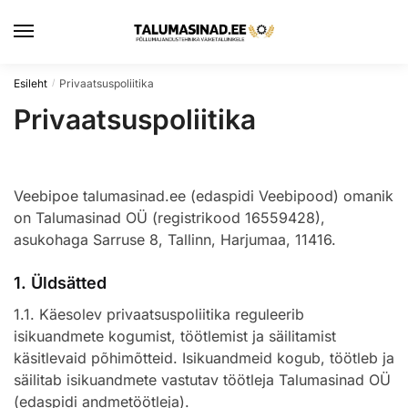
Esileht
Privaatsuspoliitika
/
Privaatsuspoliitika
Veebipoe talumasinad.ee (edaspidi Veebipood) omanik
on Talumasinad OÜ (registrikood 16559428),
asukohaga Sarruse 8, Tallinn, Harjumaa, 11416.
1. Üldsätted
1.1. Käesolev privaatsuspoliitika reguleerib
isikuandmete kogumist, töötlemist ja säilitamist
käsitlevaid põhimõtteid. Isikuandmeid kogub, töötleb ja
säilitab isikuandmete vastutav töötleja Talumasinad OÜ
(edaspidi andmetöötleja).