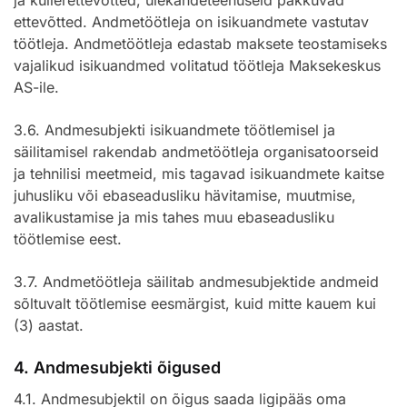
ja kullerettevõtted, ülekandeteenuseid pakkuvad
ettevõtted. Andmetöötleja on isikuandmete vastutav
töötleja. Andmetöötleja edastab maksete teostamiseks
vajalikud isikuandmed volitatud töötleja Maksekeskus
AS-ile.
3.6. Andmesubjekti isikuandmete töötlemisel ja
säilitamisel rakendab andmetöötleja organisatoorseid
ja tehnilisi meetmeid, mis tagavad isikuandmete kaitse
juhusliku või ebaseadusliku hävitamise, muutmise,
avalikustamise ja mis tahes muu ebaseadusliku
töötlemise eest.
3.7. Andmetöötleja säilitab andmesubjektide andmeid
sõltuvalt töötlemise eesmärgist, kuid mitte kauem kui
(3) aastat.
4. Andmesubjekti õigused
4.1. Andmesubjektil on õigus saada ligipääs oma