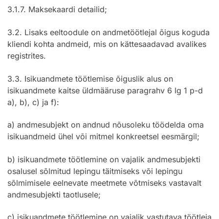
3.1.7. Maksekaardi detailid;
3.2. Lisaks eeltoodule on andmetöötlejal õigus koguda
kliendi kohta andmeid, mis on kättesaadavad avalikes
registrites.
3.3. Isikuandmete töötlemise õiguslik alus on
isikuandmete kaitse üldmääruse paragrahv 6 lg 1 p-d
a), b), c) ja f):
a) andmesubjekt on andnud nõusoleku töödelda oma
isikuandmeid ühel või mitmel konkreetsel eesmärgil;
b) isikuandmete töötlemine on vajalik andmesubjekti
osalusel sõlmitud lepingu täitmiseks või lepingu
sõlmimisele eelnevate meetmete võtmiseks vastavalt
andmesubjekti taotlusele;
c) isikuandmete töötlemine on vajalik vastutava töötleja