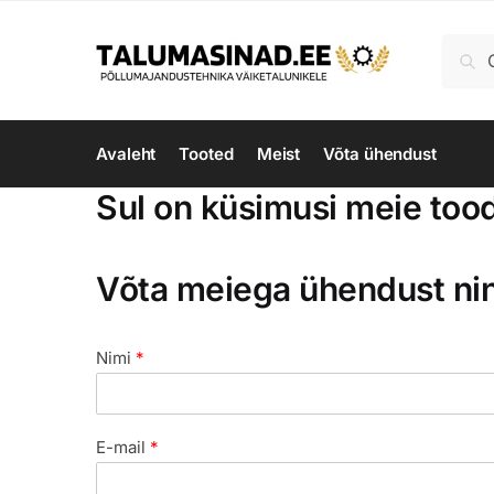
Skip
Skip
to
to
Otsi:
Ots
navigation
content
Avaleht
Tooted
Meist
Võta ühendust
Sul on küsimusi meie too
Võta meiega ühendust ni
Nimi
*
E-mail
*