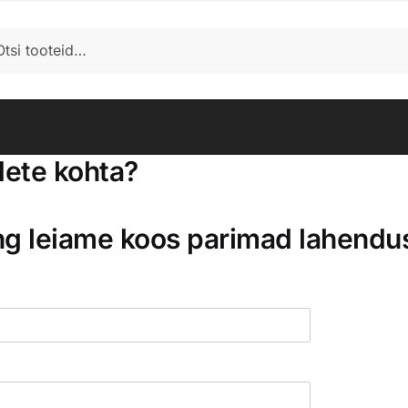
i
dete kohta?
ng leiame koos parimad lahendu