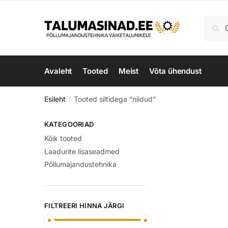
Skip
Skip
to
to
Otsi:
Ots
navigation
content
Avaleht
Tooted
Meist
Võta ühendust
Esileht
Tooted siltidega “niidud”
/
KATEGOORIAD
Kõik tooted
Laadurite lisaseadmed
Põllumajandustehnika
FILTREERI HINNA JÄRGI