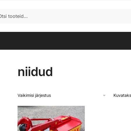
i
niidud
Kuvataks