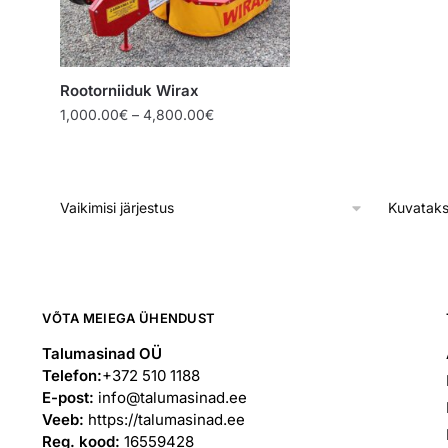
Rootorniiduk Wirax
Price
1,000.00
€
–
4,800.00
€
range:
1,000.00€
through
4,800.00€
Kuvataks
VÕTA MEIEGA ÜHENDUST
Talumasinad OÜ
Telefon:
+372 510 1188
E-post:
info@talumasinad.ee
Veeb:
https://talumasinad.ee
Reg. kood:
16559428